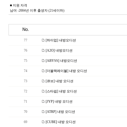
■ 지원 자격
남여 -2004년 이후 출생자 (21세이하)
No.
77
[하이업] 내방오디션
76
[A2O] 내방오디션
75
[ABYSS] 내방오디션
74
[더블랙레이블] 내방 오디션
73
[큐브] 내방 오디션
72
[스타쉽] 내방 오디션
71
[JYP] 내방 오디션
70
[ATRP] 내방 오디션
69
[CUBE] 내방 오디션