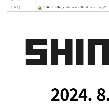
c1a6b8f1c0bb_c0d4b7c2c7d8c1d6bcbcbfe4_016.
ㆍ첨부#1