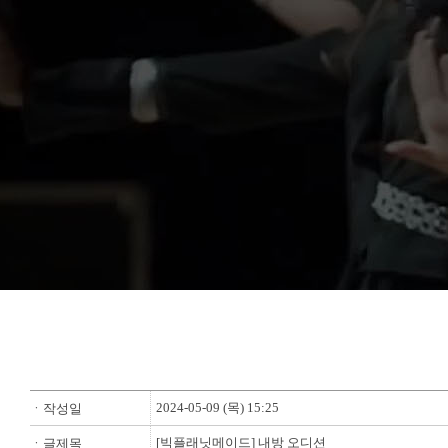
2024-05-09 (목) 15:25
ㆍ작성일
[빅플래닛메이드] 내방 오디션
ㆍ글제목