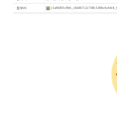
c1a6b8f1c0bb_c0d4b7c2c7d8c1d6bcbcbfe4_
ㆍ첨부#1