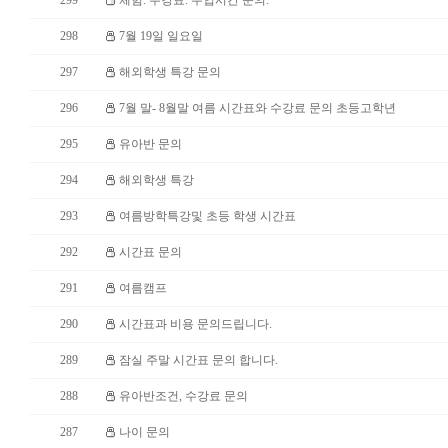
299
체험. 수강료. 수업시간 문의.
298
7월 19일 일요일
297
해외학생 특강 문의
296
7월 말- 8월말 여름 시간표와 수강료 문의 초등고학년
295
유아반 문의
294
해외학생 특강
293
여름방학특강및 초등 학생 시간표
292
시간표 문의
291
여름캠프
290
시간표과 비용 문의드립니다.
289
잠실 주말 시간표 문의 합니다.
288
유아반조건, 수강료 문의
287
나이 문의