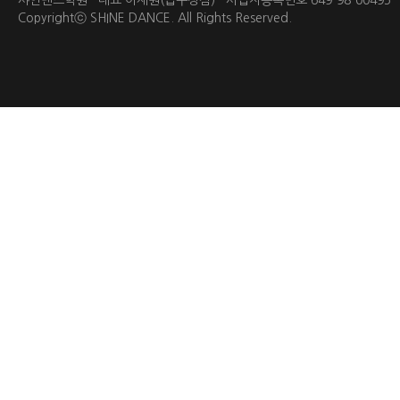
샤인댄스학원 대표 이재원(압구정점) 사업자등록번호 649-98-0049
Copyrightⓒ
SHINE DANCE.
All Rights Reserved.