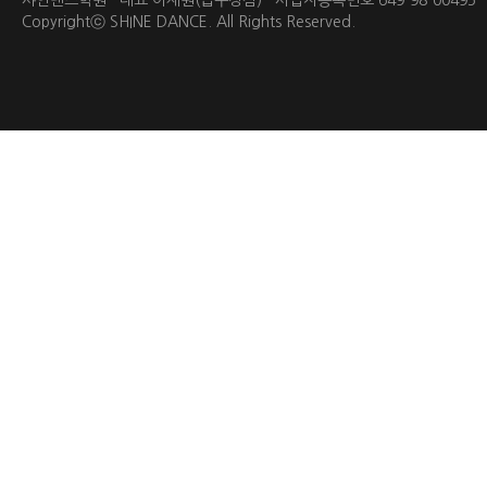
샤인댄스학원 대표 이재원(압구정점) 사업자등록번호 649-98-0049
Copyrightⓒ
SHINE DANCE.
All Rights Reserved.