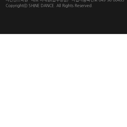
샤인댄스학원 대표 이재원(압구정점) 사업자등록번호 649-98-0049
Copyrightⓒ
SHINE DANCE.
All Rights Reserved.