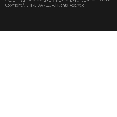
샤인댄스학원 대표 이재원(압구정점) 사업자등록번호 649-98-0049
Copyrightⓒ
SHINE DANCE.
All Rights Reserved.