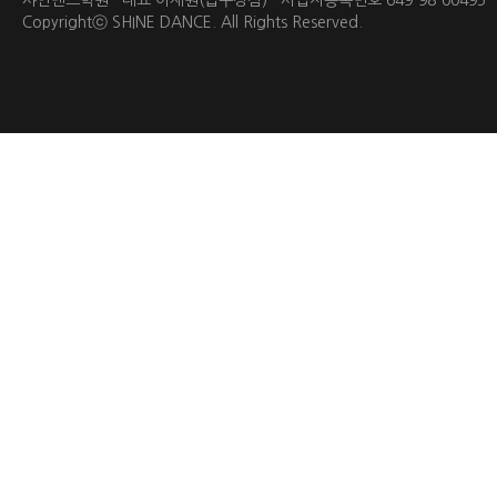
샤인댄스학원 대표 이재원(압구정점) 사업자등록번호 649-98-0049
Copyrightⓒ
SHINE DANCE.
All Rights Reserved.