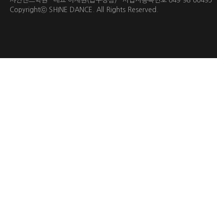
샤인댄스학원 대표 이재원(압구정점) 사업자등록번호 649-98-0049
Copyrightⓒ
SHINE DANCE.
All Rights Reserved.