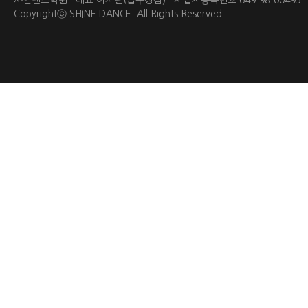
샤인댄스학원 대표 이재원(압구정점) 사업자등록번호 649-98-0049
Copyrightⓒ
SHINE DANCE.
All Rights Reserved.