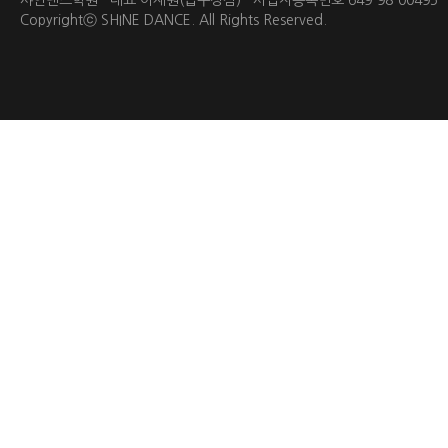
샤인댄스학원 대표 이재원(압구정점) 사업자등록번호 649-98-0049
Copyrightⓒ
SHINE DANCE.
All Rights Reserved.