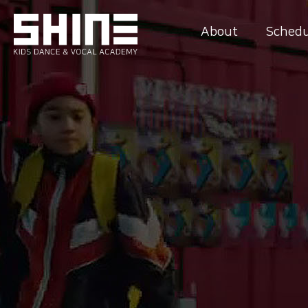
About
Schedu