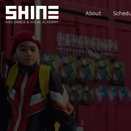
About
Schedu