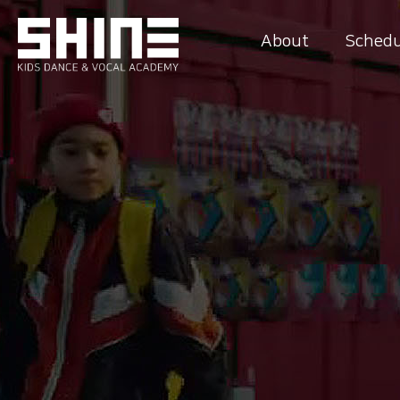
About
Schedu