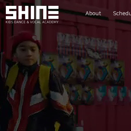
About
Schedu