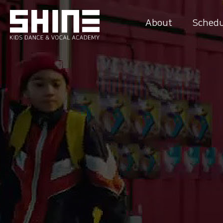
About
Schedu