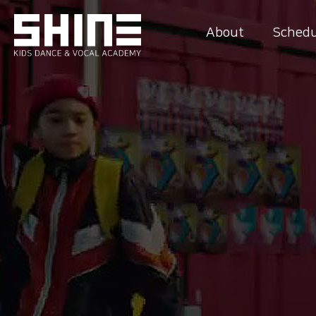
About
Schedu