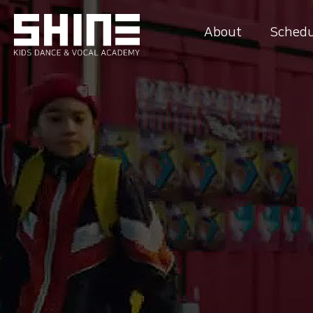
About
Schedu