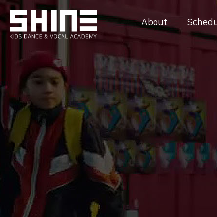
About
Schedu