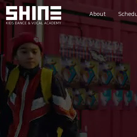
About
Schedu