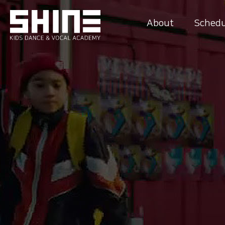
About
Schedu