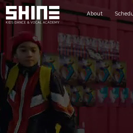
About
Schedu