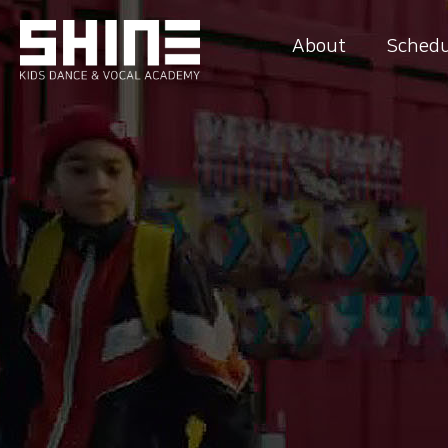
About
Schedu