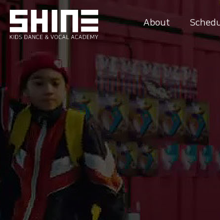
About
Schedu