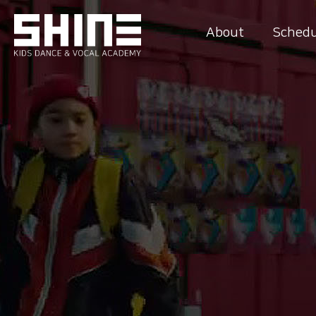
About
Schedu