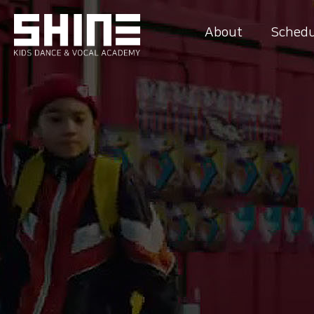
About
Schedu