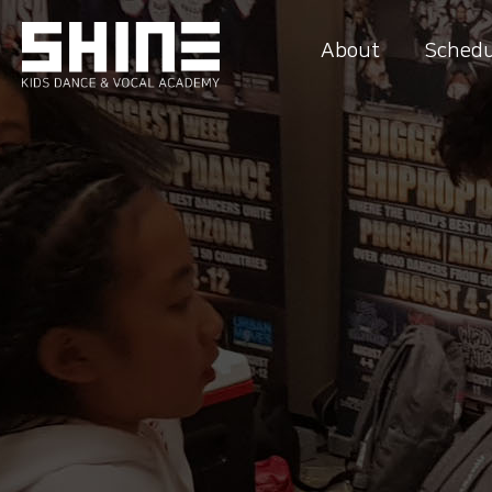
About
Schedu