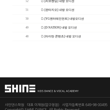
52
[리브랜딩] 내방 오디션
51
[판타지오] 내방 오디션
50
[YG엔터테인먼트] 내방오디션
49
[D NATION] 내방 오디션
48
[타이탄 콘텐츠] 내방 오디션
샤인댄스학원 대표 이재원(압구정점) 사업자등록번호 649-98-0049
Copyrightⓒ
SHINE DANCE.
All Rights Reserved.