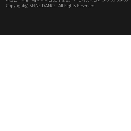
샤인댄스학원 대표 이재원(압구정점) 사업자등록번호 649-98-0049
Copyrightⓒ
SHINE DANCE.
All Rights Reserved.