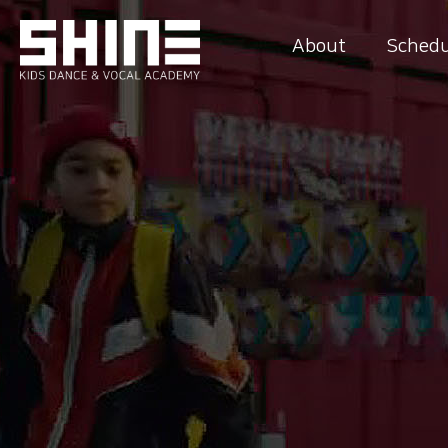
About
Schedu