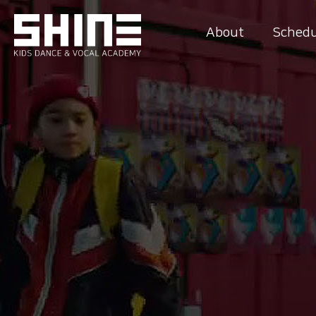
About
Schedu