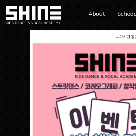
About
Schedu