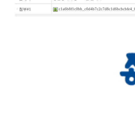
c1a6b8f1c0bb_c0d4b7c2c7d8c1d6bcbcbfe4_
ㆍ첨부#1