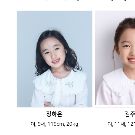
장하은
김
여
, 9세
, 119cm
, 20kg
여
, 11세
, 1