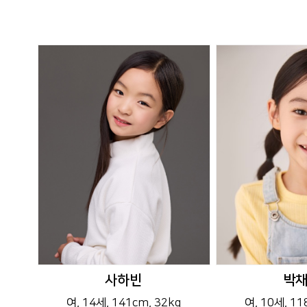
사하빈
박
여
, 14세
, 141cm
, 32kg
여
, 10세
, 1