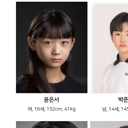
윤은서
박
여
, 16세
, 152cm
, 41kg
남
, 14세
, 1