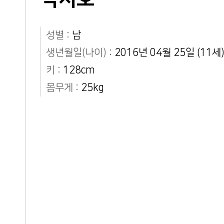
성별 :
남
생년월일(나이) :
2016년 04월 25일 (11세
키 :
128cm
몸무게 :
25kg