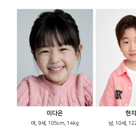
이다은
현
여
, 9세
, 105cm
, 14kg
남
, 10세
, 1