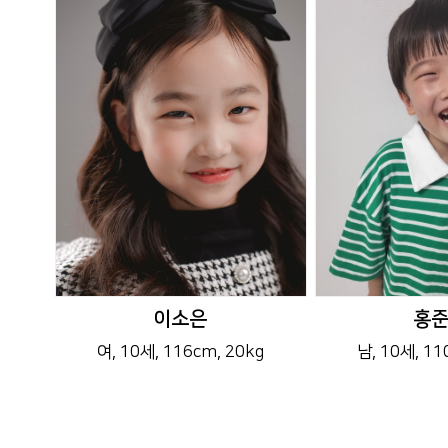
이소은
홍
여
, 10세
, 116cm
, 20kg
남
, 10세
, 1