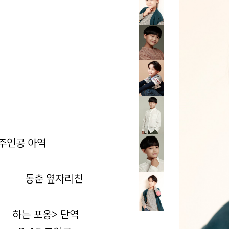
주인공 아역
야> 동춘 옆자리친
로 하는 포옹> 단역