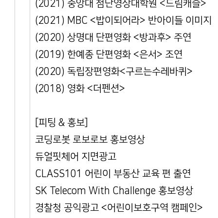
(2021) 중앙대 첨단영상대학원 <드림캐슬
(2021) MBC <밥이되어라> 반아이들 이
(2020) 상명대 단편영화 <방과후> 주연
(2019) 한예종 단편영화 <은서> 조연
(2020) 독립장편영화<구르는수레바퀴>
(2018) 영화 <더펜션>
[피팅 & 홍보]
코딩로봇 로보로보 홍보영상
듀얼핏체어 지면광고
CLASS101 어린이 부동산 교육 편 출연
SK Telecom With Challenge 홍보영상
경찰청 공익광고 <어린이보호구역 캠페인>