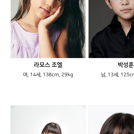
라모스 조엘
박성훈
여
, 14세
, 138cm
, 29kg
남
, 13세
, 125c