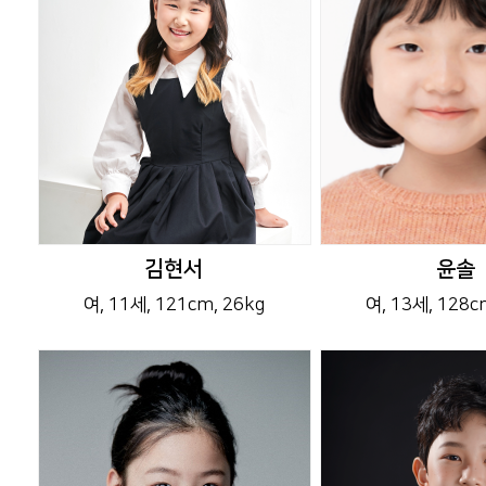
김현서
윤솔
여
, 11세
, 121cm
, 26kg
여
, 13세
, 128c