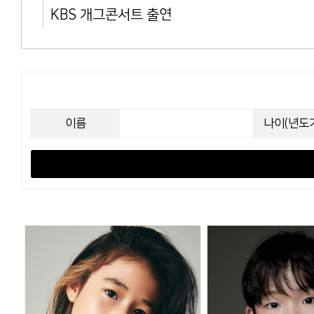
KBS 개그콘서트 출연
이름
나이(년도