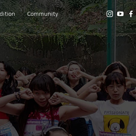
dition
Community