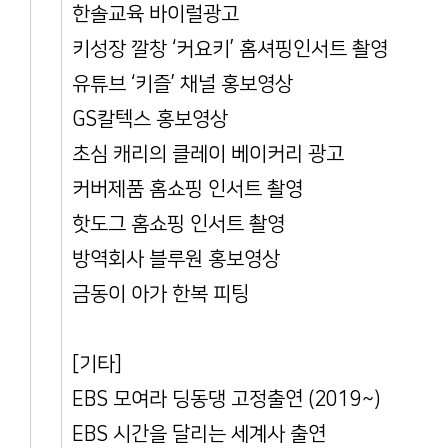
한솔교육 바이럴광고
키성장 깔창 ‘커요키’ 홈셔핑인서트 촬영
유튜브 ‘키즐’ 채널 홍보영상
GS칼텍스 홍보영상
초심 캐리의 클레이 베이커리 광고
커버제품 홈쇼핑 인서트 촬영
핫도그 홈쇼핑 인서트 촬영
방역회사 블루원 홍보영상
금동이 아가 한복 피팅
[기타]
EBS 모여라 딩동댕 고정출연 (2019~)
EBS 시간을 달리는 세계사 출연