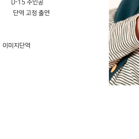
> D-15 주인공
미지 단역 고정 출연
 이미지단역