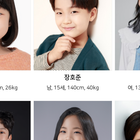
장호준
m
, 26kg
남
, 15세
, 140cm
, 40kg
여
, 