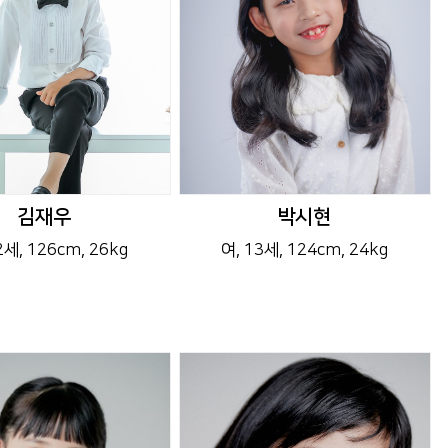
김재우
박시현
12세
, 126cm
, 26kg
여
, 13세
, 124cm
, 24kg