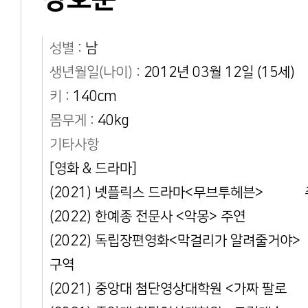
성별 :
남
생년월일(나이) :
2012년 03월 12일 (15세)
키 :
140cm
몸무게 :
40kg
기타사항
[영화 & 드라마]
(2021) 넷플릭스 드라마<무브투헤븐> 
(2022) 한예종 전문사 <악몽> 주연
(2022) 독립장편영화<막걸리가 알려줄거
구역
(2021) 중앙대 첨단영상대학원 <가짜 팔