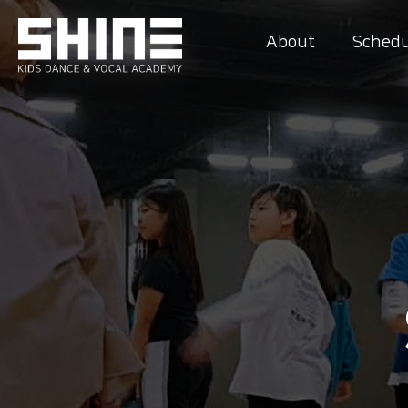
About
Schedu