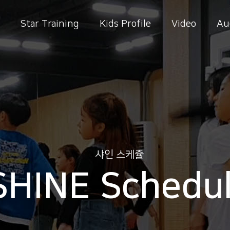
Star Training
Kids Profile
Video
Au
샤인 스케쥴
SHINE Schedu