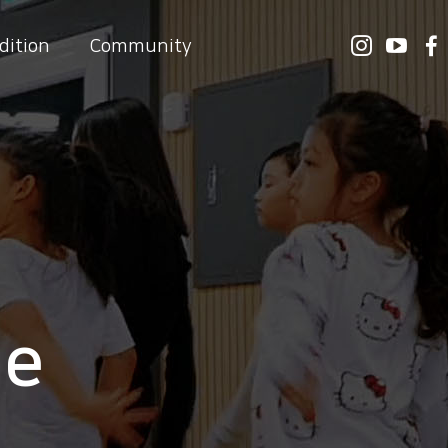
dition
Community
le