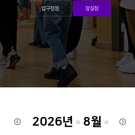
압구정점
잠실점
2026년
8월