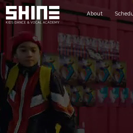
About
Schedu