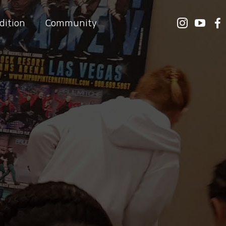
dition
Community