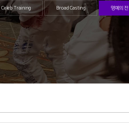
Celeb Training
Broad Casting
명예의 전