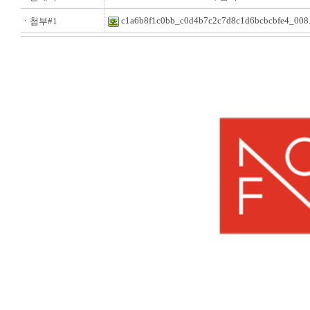
c1a6b8f1c0bb_c0d4b7c2c7d8c1d6bcbcbfe4_008
ㆍ첨부#1