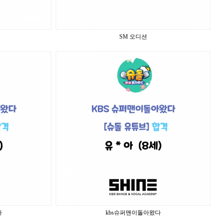
SM 오디션
다
kbs슈퍼맨이돌아왔다