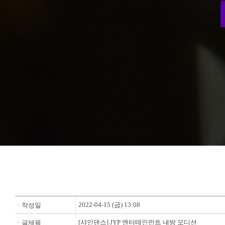
2022-04-15 (금) 13:08
ㆍ작성일
[샤인댄스] JYP 엔터테인먼트 내방 오디션
ㆍ글제목