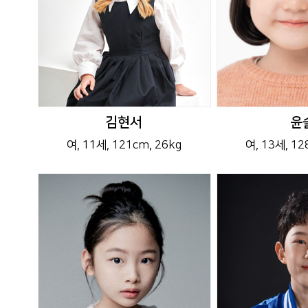
김현서
윤
여
, 11세
, 121cm
, 26kg
여
, 13세
, 1