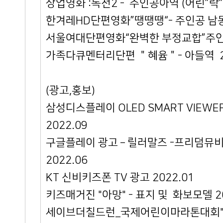
상업영화 :독전2 - 주인공아역 (어린”락” 
한겨레HD단편영화”땡땡땡“- 주인공 남동
서울여대단편영화“완벽한 부정교합”주인공
가족다큐멘터리단편 ＂혜윰＂- 아들역 20
(광고,홍보)
삼성디스플레이 OLED SMART VIEWE
2022.09
구글플레이 광고 – 릴러말즈 -프리덤뮤비
2022.06
KT 신비키즈폰 TV 광고 2022.01
키즈매거진 "아망" - 표지 및 화보모델 20
세이브더칠드런_국제어린이마라톤대회" TV광