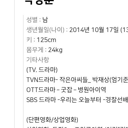
성별 :
남
생년월일(나이) :
2014년 10월 17일 (1
키 :
125cm
몸무게 :
24kg
기타사항
(TV. 드라마)
TVN드라마- 작은아씨들_ 박재상(엄기준) 
OTT드라마 – 굿잡 – 병원아이역
SBS 드라마 -우리는 오늘부터 -경찰
(단편영화/상업영화)