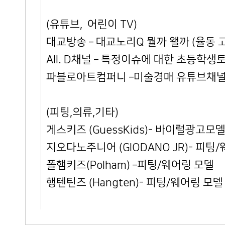
(유튜브, 어린이 TV)
대교방송 – 대교노리Q 뭘까 왤까 (율동 고
​All. D채널 – 특정이슈에 대한 초등학생
파블로아트컴퍼니 –미술경매 유튜브채널
(피팅,의류,기타)
게스키즈 (GuessKids)- 바이럴광고모
지오다노주니어 (GIODANO JR)- 피팅
폴햄키즈(Polham) –피팅/웨어링 모델
행텐틴즈 (Hangten)- 피팅/웨어링 모델