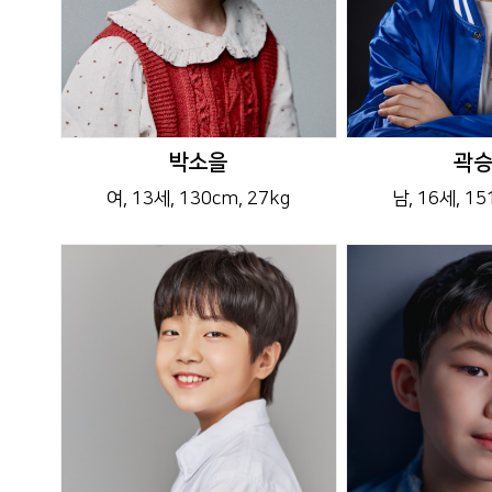
박소을
곽
여
, 13세
, 130cm
, 27kg
남
, 16세
, 1