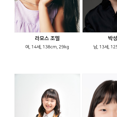
라모스 조엘
박
여
, 14세
, 138cm
, 29kg
남
, 13세
, 1