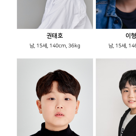
권태호
이
남
, 15세
, 140cm
, 36kg
남
, 15세
, 1